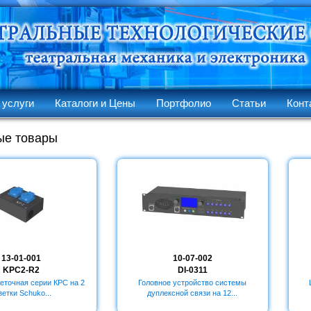
 услуги
Каталоги и Цены
Портфолио
Статьи
Конт
ые товары
13-01-001
10-07-002
KPC2-R2
DI-0311
еточная серии КРC на 2
Головное устройство системы
зетки Schuko...
дуплексной связи на 12...