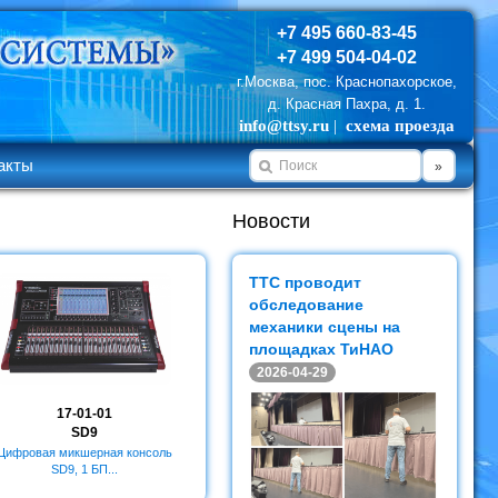
+7 495 660-83-45
+7 499 504-04-02
г.Москва, пос. Краснопахорское,
д. Красная Пахра, д. 1.
info@ttsy.ru
|
схема проезда
акты
»
Новости
ТТС проводит
обследование
механики сцены на
площадках ТиНАО
2026-04-29
17-01-01
10-04-003
SD9
CT-0214
Цифровая микшерная консоль
Блок "Часы-таймер"
SD9, 1 БП...