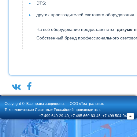
DTS;
других производителей светового оборудования.
На всё оборудование предоставляется
докумен
Собственный бренд профессионального светово
Copyright ©. Все права защищены.
ООО «Театральные
Технологические Системы» Российский производитель.
+7 499 649-29-40, +7 495 660-83-45, +7 499 504-04-02