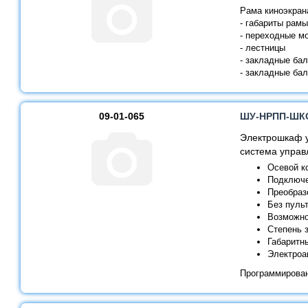
Рама киноэкран
- габариты рам
- переходные мо
- лестницы
- закладные ба
- закладные ба
09-01-065
ШУ-НРПП-ШКО
Электрошкаф у
система управ
Осевой к
Подключе
Преобраз
Без пуль
Возможно
Степень 
Габаритн
Электроа
Программирован